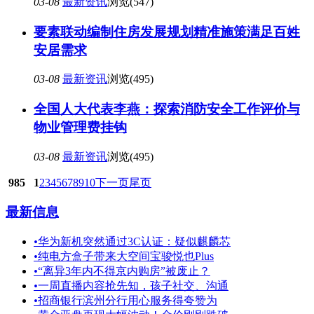
03-08
最新资讯
浏览(547)
要素联动编制住房发展规划精准施策满足百姓
安居需求
03-08
最新资讯
浏览(495)
全国人大代表李燕：探索消防安全工作评价与
物业管理费挂钩
03-08
最新资讯
浏览(495)
985
1
2
3
4
5
6
7
8
9
10
下一页
尾页
最新信息
•
华为新机突然通过3C认证：疑似麒麟芯
•
纯电方盒子带来大空间宝骏悦也Plus
•
“离异3年内不得京内购房”被废止？
•
一周直播内容抢先知，孩子社交、沟通
•
招商银行滨州分行用心服务得夸赞为