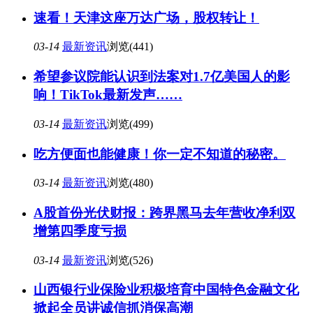
速看！天津这座万达广场，股权转让！
03-14
最新资讯
浏览(441)
希望参议院能认识到法案对1.7亿美国人的影
响！TikTok最新发声……
03-14
最新资讯
浏览(499)
吃方便面也能健康！你一定不知道的秘密。
03-14
最新资讯
浏览(480)
A股首份光伏财报：跨界黑马去年营收净利双
增第四季度亏损
03-14
最新资讯
浏览(526)
山西银行业保险业积极培育中国特色金融文化
掀起全员讲诚信抓消保高潮