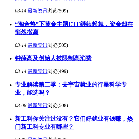
03-14
最新资讯
浏览(509)
“淘金热”下黄金主题ETF继续起舞，资金却在
悄然撤离
03-14
最新资讯
浏览(505)
钟薛高及创始人被限制高消费
03-14
最新资讯
浏览(499)
专业解读第二季：去宇宙就业的行星科学专
业，能选吗？
03-08
最新资讯
浏览(508)
新工科你关注过没有？它们好就业有钱赚，热
门新工科专业有哪些？