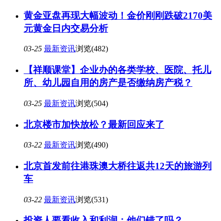
黄金亚盘再现大幅波动！金价刚刚跌破2170美
元黄金日内交易分析
03-25
最新资讯
浏览(482)
【祥顺课堂】企业办的各类学校、医院、托儿
所、幼儿园自用的房产是否缴纳房产税？
03-25
最新资讯
浏览(504)
北京楼市加快放松？最新回应来了
03-22
最新资讯
浏览(490)
北京首发前往港珠澳大桥往返共12天的旅游列
车
03-22
最新资讯
浏览(531)
投资人要看收入和利润：他们错了吗？