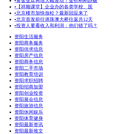
•
黄金亚盘再现大幅波动！金价刚刚跌破
•
【祥顺课堂】企业办的各类学校、医
•
北京楼市加快放松？最新回应来了
•
北京首发前往港珠澳大桥往返共12天
•
投资人要看收入和利润：他们错了吗？
资阳生活服务
资阳商务服务
资阳供求信息
资阳房产信息
资阳商务信息
资阳二手市场
资阳教育培训
资阳求职招聘
资阳招商加盟
资阳创业投资
资阳展会信息
资阳旅游信息
资阳休闲娱乐
资阳体育健身
资阳最新资讯
资阳最新推文