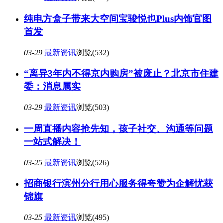
纯电方盒子带来大空间宝骏悦也Plus内饰官图
首发
03-29
最新资讯
浏览(532)
“离异3年内不得京内购房”被废止？北京市住建
委：消息属实
03-29
最新资讯
浏览(503)
一周直播内容抢先知，孩子社交、沟通等问题
一站式解决！
03-25
最新资讯
浏览(526)
招商银行滨州分行用心服务得夸赞为企解忧获
锦旗
03-25
最新资讯
浏览(495)